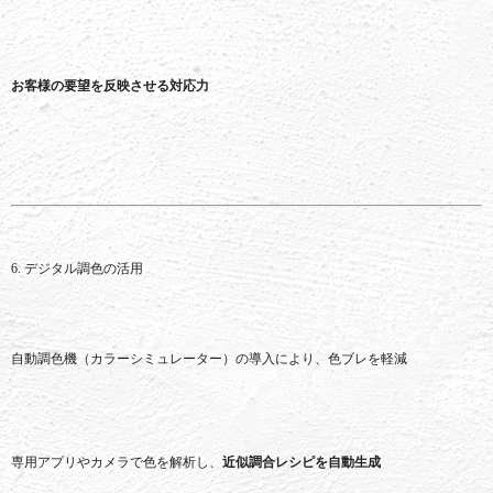
お客様
の
要望
を
反映
させる
対応
力
6.
デジタル
調
色
の
活用
自動
調
色
機（
カラー
シミュレーター）
の
導入
により、
色
ブ
レ
を
軽減
専用
アプリ
や
カメラ
で
色
を
解析
し、
近似
調合
レシピ
を
自動
生成