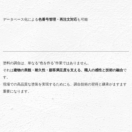
データベース
化
による
色
番号
管理・
再
注文
対応
も
可能
塗料
の
調合
は、
単なる“
色
を
作る”
作業
では
ありま
せん。
それ
は
建物
の
美観・
耐久性・
顧客
満足
度
を
支える、
職人
の
感性
と
技術
の
融合
で
す。
現場
で
の
高
品質
な
塗装
を
実現
する
ため
に
も、
調合
技術
の
習得
と
継承
が
ます
ます
重要
に
なり
ます。