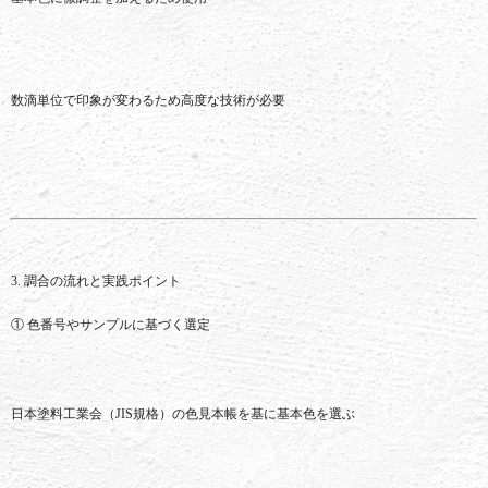
数
滴
単位
で
印象
が
変わる
ため
高度
な
技術
が
必要
3.
調合
の
流れ
と
実践
ポイント
①
色
番号
や
サンプル
に
基づく
選定
日本
塗料
工業
会（
JIS
規格）
の
色
見本
帳
を
基
に
基本
色
を
選ぶ