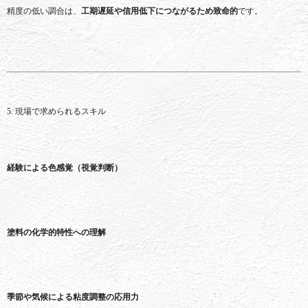
精度
の
低い
調合
は、
工期
遅延
や
信用
低下
に
つながる
ため
致命
的
です。
5.
現場
で
求め
られる
スキル
経験
による
色
感覚（
視覚
判断）
塗料
の
化学
的
特性
へ
の
理解
季節
や
気候
による
粘
度
調整
の
応用
力