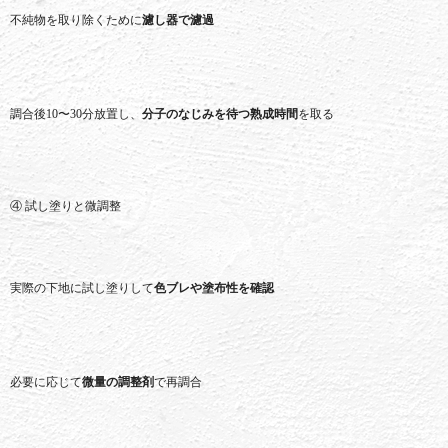
不純物
を
取り除く
ため
に
濾
し
器
で
濾過
調合
後
10〜
30
分
放置
し、
分子
の
なじみ
を
待つ
熟成
時間
を
取る
④
試し
塗り
と
微
調整
実際
の
下地
に
試し
塗り
し
て
色
ブ
レ
や
塗布
性
を
確認
必要
に
応
じ
て
微量
の
調整
剤
で
再
調合