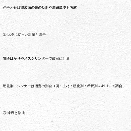
色
合わせ
は
塗装
面
の
光
の
反射
や
周囲
環境
も
考慮
②
比率
に
従
っ
た
計量
と
混合
電子
は
か
りや
メスシリンダー
で
厳密
に
計量
硬化
剤・
シンナー
は
指定
の
割合（
例：
主
材：
硬化
剤：
希釈
剤＝
4:
1:
1）
で
調合
③
濾過
と
熟成