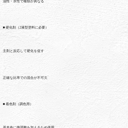
油性・
水性
で
種類
が
異なる
■
硬化
剤（
2
液
型
塗料
に
必要）
主剤
と
反応
し
て
硬化
を
促す
正確
な
比率
で
の
混合
が
不可欠
■
着色
剤（
調
色
用）
基本
色
に
微
調整
を
加える
ため
使用