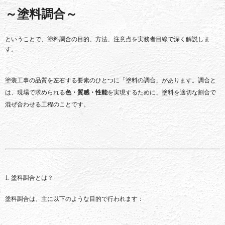
～
塗料
調合
～
ということで、
塗料
調合
の
目的、
方法、
注意
点
を
実務
者
目線
で
深
く
解説
し
ま
す。
塗装
工事
の
品質
を
左右
する
要素
の
ひとつ
に「
塗料
の
調合」
が
あり
ます。
調合
と
は、
現場
で
求め
られる
色・
質感・
性能
を
実現
する
ため
に、
塗料
を
適切
な
割合
で
混ぜ合わせる
工程
の
こと
です。
1.
塗料
調合
と
は？
塗料
調合
は、
主に
以下
の
よう
な
目的
で
行
われ
ます：