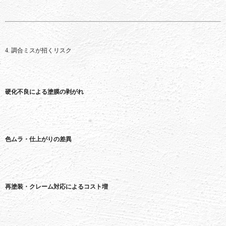
4.
調合
ミス
が
招く
リスク
硬化
不良
による
塗
膜
の
剥
がれ
色
ムラ・
仕上がり
の
差異
再
塗装・
クレーム
対応
による
コスト
増