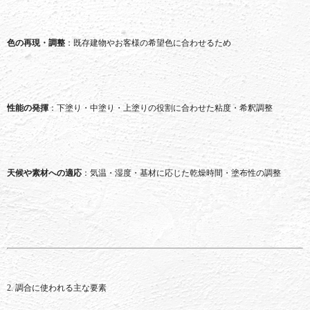
色
の
再現・
調整
：
既存
建物
や
お客様
の
希望
色
に
合わせる
ため
性能
の
発揮
：
下塗り・
中
塗り・
上塗り
の
役割
に
合わせ
た
粘
度・
希釈
調整
天候
や
素材
へ
の
適応
：
気温・
湿度・
基
材
に
応
じ
た
乾燥
時間・
塗布
性
の
調整
2.
調合
に
使
われる
主
な
要素