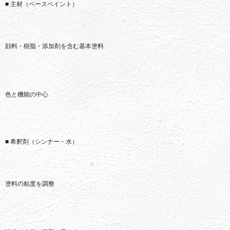
■
主
材（
ベース
ペイント）
顔料・
樹脂・
添加
剤
を
含む
基本
塗料
色
と
機能
の
中心
■
希釈
剤（
シンナー・
水）
塗料
の
粘
度
を
調整